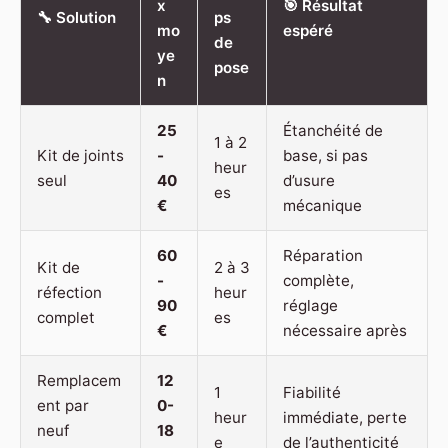
x
🎯 Résultat
🔧 Solution
ps
mo
espéré
de
ye
pose
n
25
Étanchéité de
1 à 2
Kit de joints
-
base, si pas
heur
seul
40
d’usure
es
€
mécanique
60
Réparation
Kit de
2 à 3
-
complète,
réfection
heur
90
réglage
complet
es
€
nécessaire après
Remplacem
12
1
Fiabilité
ent par
0-
heur
immédiate, perte
neuf
18
e
de l’authenticité