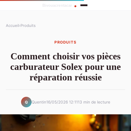
Accueil
›
Produits
PRODUITS
Comment choisir vos pièces
carburateur Solex pour une
réparation réussie
Quentin
16/05/2026 12:11
13 min de lecture
Q