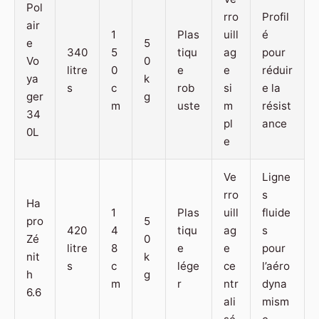
Pol
rro
Profil
air
1
Plas
uill
é
e
5
340
5
tiqu
ag
pour
Vo
0
litre
0
e
e
réduir
ya
k
s
c
rob
si
e la
ger
g
m
uste
m
résist
34
pl
ance
0L
e
Ve
Ligne
rro
s
Ha
1
Plas
uill
fluide
pro
5
420
4
tiqu
ag
s
Zé
0
litre
8
e
e
pour
nit
k
s
c
lége
ce
l’aéro
h
g
m
r
ntr
dyna
6.6
ali
mism