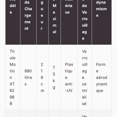
de
g
dyna
dèl
M
éria
de
Cha
u
mism
e
a
ux
Ve
rge
e
e
xi
rro
me
u
m
uill
nt
r
al
ag
e
Th
Ve
ule
rro
Mo
2
Plas
uill
Form
7
tio
680
1
tiqu
ag
e
5
n
litre
8
e
e
aérod
k
XT
s
c
anti
ce
ynami
g
62
m
-UV
ntr
que
98
ali
B
sé
Ve