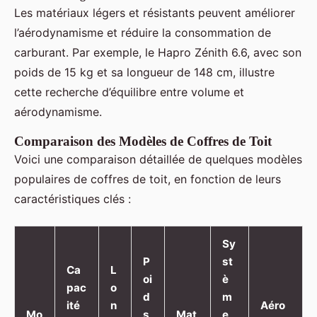
Les matériaux légers et résistants peuvent améliorer
l’aérodynamisme et réduire la consommation de
carburant. Par exemple, le Hapro Zénith 6.6, avec son
poids de 15 kg et sa longueur de 148 cm, illustre
cette recherche d’équilibre entre volume et
aérodynamisme.
Comparaison des Modèles de Coffres de Toit
Voici une comparaison détaillée de quelques modèles
populaires de coffres de toit, en fonction de leurs
caractéristiques clés :
Sy
P
st
Ca
L
oi
è
pac
o
d
m
ité
n
Aéro
Mo
s
Mat
e