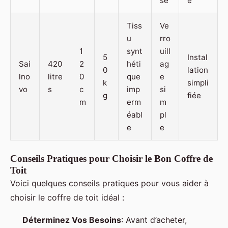
sé
e
Tiss
Ve
u
rro
1
synt
uill
5
Instal
Sai
420
2
héti
ag
0
lation
lno
litre
0
que
e
k
simpli
vo
s
c
imp
si
g
fiée
m
erm
m
éabl
pl
e
e
Conseils Pratiques pour Choisir le Bon Coffre de
Toit
Voici quelques conseils pratiques pour vous aider à
choisir le coffre de toit idéal :
Déterminez Vos Besoins
: Avant d’acheter,